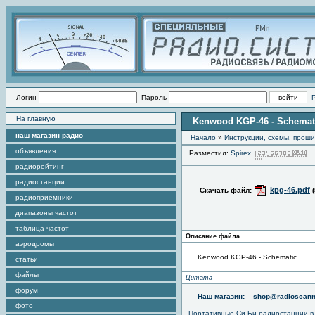
Логин
Пароль
На главную
Kenwood KGP-46 - Schemat
наш магазин радио
Начало
»
Инструкции, схемы, прош
объявления
Разместил:
Spirex
П
радиорейтинг
радиостанции
kpg-46.pdf
Скачать файл:
радиоприемники
диапазоны частот
таблица частот
Описание файла
аэродромы
Kenwood KGP-46 - Schematic
статьи
файлы
Цитата
форум
Наш магазин:
shop@radioscann
фото
Портативные
Си-Би радиостанции
в