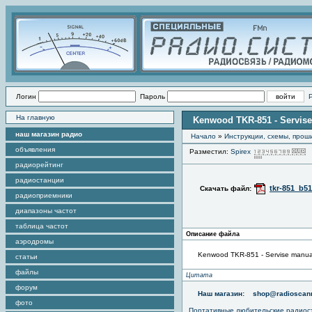
Логин
Пароль
На главную
Kenwood TKR-851 - Servis
наш магазин радио
Начало
»
Инструкции, схемы, прош
объявления
Разместил:
Spirex
радиорейтинг
радиостанции
tkr-851_b51
Скачать файл:
радиоприемники
диапазоны частот
таблица частот
Описание файла
аэродромы
Kenwood TKR-851 - Servise manua
статьи
файлы
Цитата
форум
Наш магазин:
shop@radioscann
фото
Портативные любительские радио