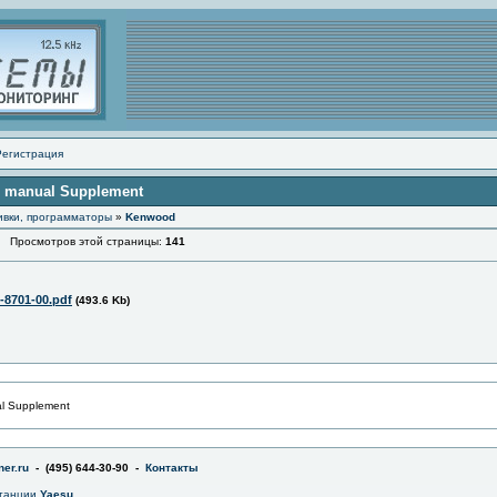
Регистрация
e manual Supplement
ивки, программаторы
»
Kenwood
Просмотров этой страницы:
141
-8701-00.pdf
(493.6 Kb)
l Supplement
er.ru
- (495) 644-30-90 -
Контакты
станции
Yaesu