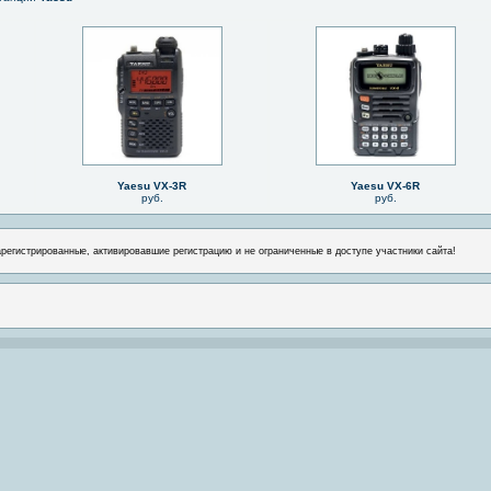
Yaesu VX-3R
Yaesu VX-6R
руб.
руб.
арегистрированные, активировавшие регистрацию и не ограниченные в доступе участники сайта!