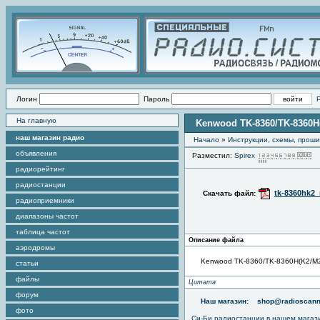
Логин
Пароль
На главную
Kenwood TK-8360/TK-8360H(
наш магазин радио
Начало
»
Инструкции, схемы, прош
объявления
Разместил:
Spirex
П
радиорейтинг
радиостанции
tk-8360hk2
Скачать файл:
радиоприемники
диапазоны частот
таблица частот
Описание файла
аэродромы
Kenwood TK-8360/TK-8360H(K2/M2)
статьи
файлы
Цитата
форум
Наш магазин:
shop@radioscann
фото
Си-Би радиостанции в нашем магаз