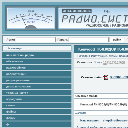
Логин
Пароль
На главную
Kenwood TK-8302(U)/TK-830
наш магазин радио
Начало
»
Инструкции, схемы, прош
объявления
Разместил:
Spirex
П
радиорейтинг
радиостанции
tk-8302u-83
Скачать файл:
радиоприемники
диапазоны частот
таблица частот
Описание файла
аэродромы
Kenwood TK-8302(U)/TK-8302H(U) -
статьи
файлы
Цитата
форум
Наш магазин:
shop@radioscann
фото
Большой выбор аксессуаров для рад