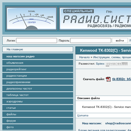
Логин
Пароль
На главную
Kenwood TK-8302(C) - Serv
наш магазин радио
Начало
»
Инструкции, схемы, прош
объявления
Разместил:
Spirex
П
радиорейтинг
радиостанции
tk-8302c_b5
Скачать файл:
радиоприемники
диапазоны частот
таблица частот
Описание файла
аэродромы
Kenwood TK-8302(C) - Service man
статьи
файлы
Цитата
форум
Наш магазин:
shop@radioscann
фото
Блоки питания для радиотехники
:
Aj