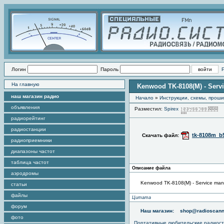
Логин
Пароль
На главную
Kenwood TK-8108(M) - Serv
наш магазин радио
Начало
»
Инструкции, схемы, прош
объявления
Разместил:
Spirex
П
радиорейтинг
радиостанции
tk-8108m_b5
Скачать файл:
радиоприемники
диапазоны частот
таблица частот
Описание файла
аэродромы
Kenwood TK-8108(M) - Service man
статьи
файлы
Цитата
форум
Наш магазин:
shop@radioscann
фото
Портативные любительские радиос