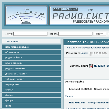
Логин
Пароль
На главную
Kenwood TK-8100H - Servi
наш магазин радио
Начало
»
Инструкции, схемы, прош
объявления
Разместил:
Spirex
радиорейтинг
радиостанции
tk-8100h_b
Скачать файл:
радиоприемники
диапазоны частот
таблица частот
Описание файла
аэродромы
Kenwood TK-8100H - Service manu
статьи
файлы
Цитата
форум
Наш магазин:
shop@radioscann
фото
Широкополосные связные радиопри