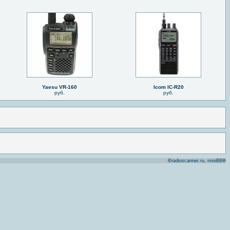
Yaesu VR-160
Icom IC-R20
руб.
руб.
©
radioscanner.ru
,
miniBB
®