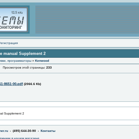
Регистрация
ce manual Supplement 2
ивки, программаторы
»
Kenwood
Просмотров этой страницы:
233
51-8651-00.pdf
(2066.6 Kb)
al Supplement 2
er.ru
- (495) 644-30-90 -
Контакты
емники в
нашем магазине