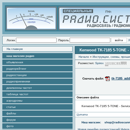
Логин
Пароль
На главную
Kenwood TK-7185 5-TONE -
наш магазин радио
Начало
»
Инструкции, схемы, прош
объявления
Разместил:
Spirex
П
радиорейтинг
радиостанции
tk-7185_ad
Скачать файл:
радиоприемники
диапазоны частот
таблица частот
Описание файла
аэродромы
Kenwood TK-7185 5-TONE - Servi
статьи
файлы
Цитата
форум
Наш магазин:
shop@radioscann
фото
Новая линейка радиостанций Hytera