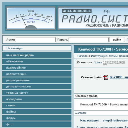
Логин
Пароль
На главную
Kenwood TK-7100H - Servi
наш магазин радио
Начало
»
Инструкции, схемы, прош
объявления
Разместил:
Spirex
П
радиорейтинг
радиостанции
tk-7100h_s
Скачать файл:
радиоприемники
диапазоны частот
таблица частот
Описание файла
аэродромы
Kenwood TK-7100H - Service manu
статьи
файлы
Цитата
форум
Наш магазин:
shop@radioscann
фото
Блоки питания для радиотехники
:
Aj