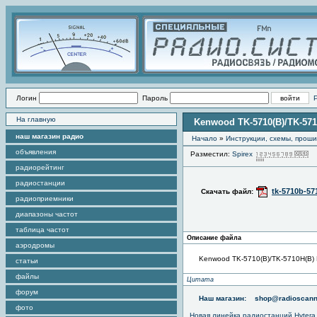
Логин
Пароль
На главную
Kenwood TK-5710(B)/TK-571
наш магазин радио
Начало
»
Инструкции, схемы, прош
объявления
Разместил:
Spirex
П
радиорейтинг
радиостанции
tk-5710b-57
Скачать файл:
радиоприемники
диапазоны частот
таблица частот
Описание файла
аэродромы
Kenwood TK-5710(B)/TK-5710H(B) 
статьи
файлы
Цитата
форум
Наш магазин:
shop@radioscann
фото
Новая линейка радиостанций Hytera