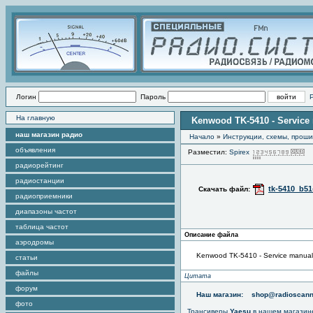
Логин
Пароль
На главную
Kenwood TK-5410 - Service
наш магазин радио
Начало
»
Инструкции, схемы, прош
объявления
Разместил:
Spirex
П
радиорейтинг
радиостанции
tk-5410_b51
Скачать файл:
радиоприемники
диапазоны частот
таблица частот
Описание файла
аэродромы
Kenwood TK-5410 - Service manual
статьи
файлы
Цитата
форум
Наш магазин:
shop@radioscann
фото
Трансиверы
Yaesu
в нашем магазин