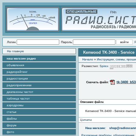
Логин
Пароль
На главную
Kenwood TK-3400 - Service
наш магазин радио
Начало
»
Инструкции, схемы, прош
объявления
Разместил:
Spirex
П
радиорейтинг
радиостанции
tk-3400_b53
Скачать файл:
радиоприемники
диапазоны частот
таблица частот
Описание файла
аэродромы
Kenwood TK-3400 - Service manual
статьи
файлы
Цитата
форум
Наш магазин:
shop@radioscann
фото
Различные приборы, оборудование,