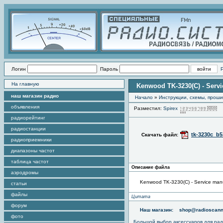
Логин
Пароль
На главную
Kenwood TK-3230(C) - Serv
наш магазин радио
Начало
»
Инструкции, схемы, прош
объявления
Разместил:
Spirex
П
радиорейтинг
радиостанции
tk-3230c_b5
Скачать файл:
радиоприемники
диапазоны частот
таблица частот
Описание файла
аэродромы
Kenwood TK-3230(C) - Service man
статьи
файлы
Цитата
форум
Наш магазин:
shop@radioscann
фото
Большой выбор аксессуаров для рад