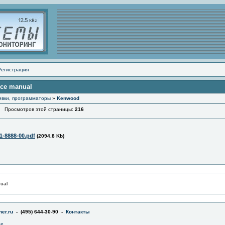
Регистрация
ice manual
ивки, программаторы
»
Kenwood
Просмотров этой страницы:
216
1-8888-00.pdf
(2094.8 Kb)
ual
er.ru
- (495) 644-30-90 -
Контакты
не