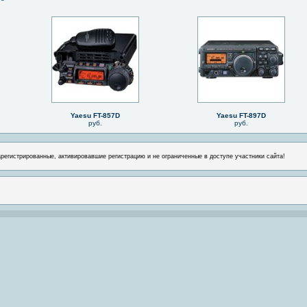
Yaesu FT-857D
Yaesu FT-897D
руб.
руб.
арегистрированные, активировавшие регистрацию и не ограниченные в доступе участники сайта!