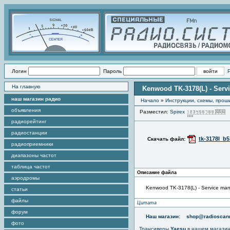
Логин
Пароль
На главную
Kenwood TK-3178(L) - Serv
наш магазин радио
Начало
»
Инструкции, схемы, прош
объявления
Разместил:
Spirex
радиорейтинг
радиостанции
tk-3178l_b5
Скачать файл:
радиоприемники
диапазоны частот
таблица частот
Описание файла
аэродромы
Kenwood TK-3178(L) - Service man
статьи
файлы
Цитата
форум
Наш магазин:
shop@radioscann
фото
Трансиверы
Yaesu
в нашем магази