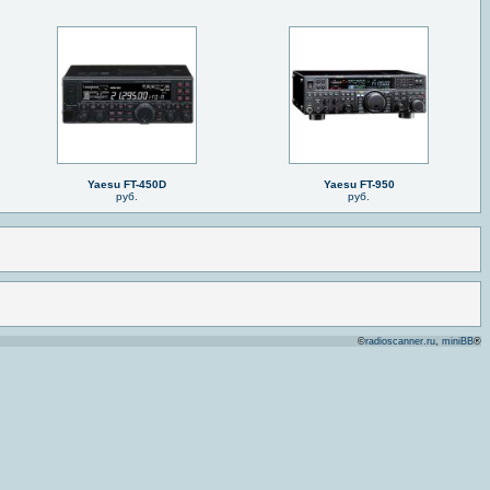
Yaesu FT-450D
Yaesu FT-950
руб.
руб.
©
radioscanner.ru
,
miniBB
®