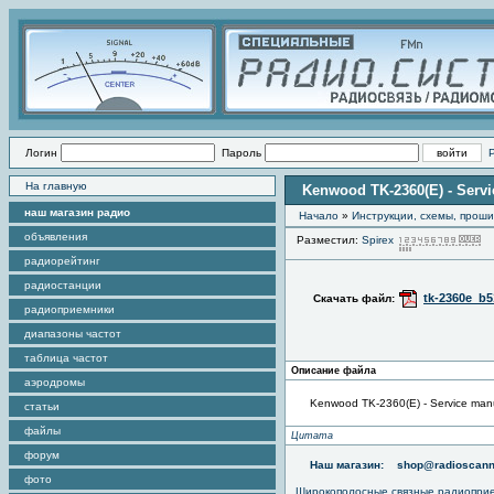
Логин
Пароль
На главную
Kenwood TK-2360(E) - Serv
наш магазин радио
Начало
»
Инструкции, схемы, прош
объявления
Разместил:
Spirex
П
радиорейтинг
радиостанции
tk-2360e_b5
Скачать файл:
радиоприемники
диапазоны частот
таблица частот
Описание файла
аэродромы
Kenwood TK-2360(E) - Service man
статьи
файлы
Цитата
форум
Наш магазин:
shop@radioscann
фото
Широкополосные связные радиопри