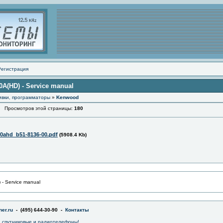
Регистрация
A(HD) - Service manual
ивки, программаторы
»
Kenwood
Просмотров этой страницы:
180
30ahd_b51-8136-00.pdf
(5908.4 Kb)
- Service manual
er.ru
- (495) 644-30-90 -
Контакты
 спутниковые и радиотелефоны!