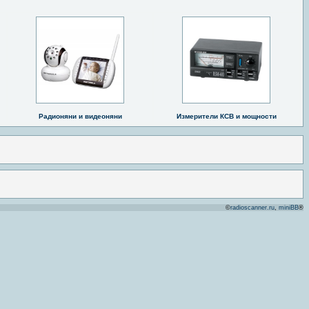
Радионяни и видеоняни
Измерители КСВ и мощности
©
radioscanner.ru
,
miniBB
®