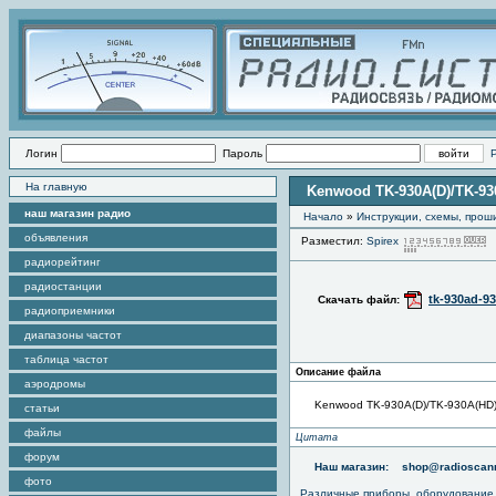
Логин
Пароль
На главную
Kenwood TK-930A(D)/TK-930
наш магазин радио
Начало
»
Инструкции, схемы, прош
объявления
Разместил:
Spirex
радиорейтинг
радиостанции
tk-930ad-9
Скачать файл:
радиоприемники
диапазоны частот
таблица частот
Описание файла
аэродромы
Kenwood TK-930A(D)/TK-930A(HD) 
статьи
файлы
Цитата
форум
Наш магазин:
shop@radioscann
фото
Различные приборы, оборудование,