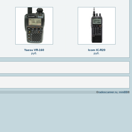
Yaesu VR-160
Icom IC-R20
руб.
руб.
©
radioscanner.ru
,
miniBB
®