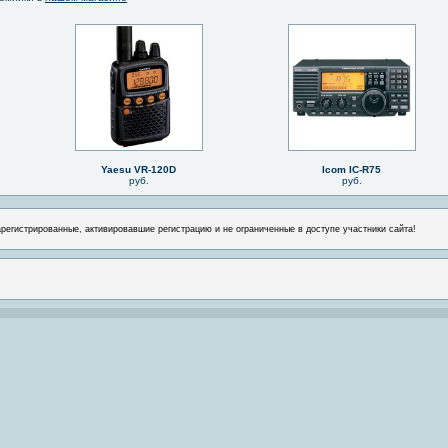
Yaesu VR-120D
Icom IC-R75
руб.
руб.
арегистрированные, активировавшие регистрацию и не ограниченные в доступе участники сайта!