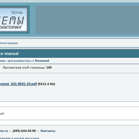
Регистрация
ce manual
ивки, программаторы
»
Kenwood
Просмотров этой страницы:
195
evised_b51-8541-10.pdf
(5212.4 Kb)
ual
er.ru
- (495) 644-30-90 -
Контакты
емники в
нашем магазине