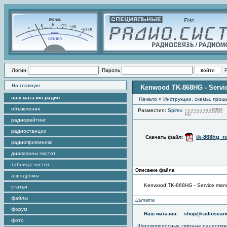
Логин
Пароль
На главную
Kenwood TK-868HG - Servi
наш магазин радио
Начало
»
Инструкции, схемы, прош
объявления
Разместил:
Spirex
радиорейтинг
радиостанции
tk-868hg_r
Скачать файл:
радиоприемники
диапазоны частот
таблица частот
Описание файла
аэродромы
Kenwood TK-868HG - Service man
статьи
файлы
Цитата
форум
Наш магазин:
shop@radioscann
фото
Широкополосные связные радиопри