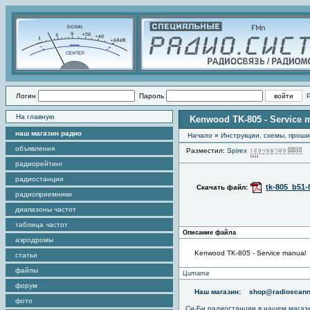
Логин
Пароль
На главную
Kenwood TK-805 - Service 
наш магазин радио
Начало
»
Инструкции, схемы, прош
объявления
Разместил:
Spirex
П
радиорейтинг
радиостанции
tk-805_b51-
Скачать файл:
радиоприемники
диапазоны частот
таблица частот
Описание файла
аэродромы
Kenwood TK-805 - Service manual
статьи
файлы
Цитата
форум
Наш магазин:
shop@radioscann
фото
Си-Би радиостанции в нашем магаз