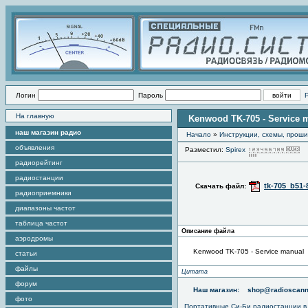
Логин
Пароль
На главную
Kenwood TK-705 - Service 
наш магазин радио
Начало
»
Инструкции, схемы, прош
объявления
Разместил:
Spirex
П
радиорейтинг
радиостанции
tk-705_b51-
Скачать файл:
радиоприемники
диапазоны частот
таблица частот
Описание файла
аэродромы
Kenwood TK-705 - Service manual
статьи
файлы
Цитата
форум
Наш магазин:
shop@radioscann
фото
Портативные
Си-Би радиостанции
в