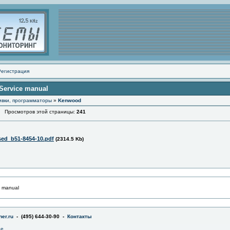
Регистрация
Service manual
ивки, программаторы
»
Kenwood
Просмотров этой страницы:
241
sed_b51-8454-10.pdf
(2314.5 Kb)
e manual
er.ru
- (495) 644-30-90 -
Контакты
не