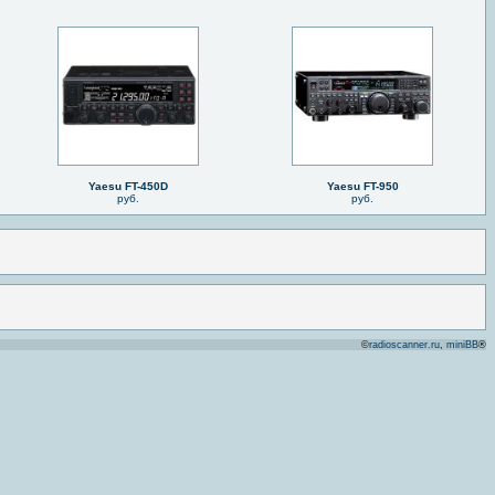
Yaesu FT-450D
Yaesu FT-950
руб.
руб.
©
radioscanner.ru
,
miniBB
®