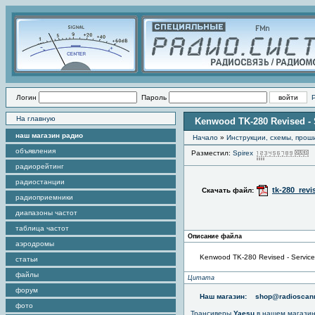
Логин
Пароль
На главную
Kenwood TK-280 Revised - 
наш магазин радио
Начало
»
Инструкции, схемы, прош
объявления
Разместил:
Spirex
радиорейтинг
радиостанции
tk-280_revi
Скачать файл:
радиоприемники
диапазоны частот
таблица частот
Описание файла
аэродромы
Kenwood TK-280 Revised - Servic
статьи
файлы
Цитата
форум
Наш магазин:
shop@radioscann
фото
Трансиверы
Yaesu
в нашем магази