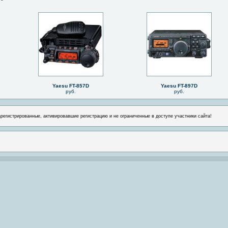
Yaesu FT-857D
Yaesu FT-897D
руб.
руб.
арегистрированные, активировавшие регистрацию и не ограниченные в доступе участники сайта!