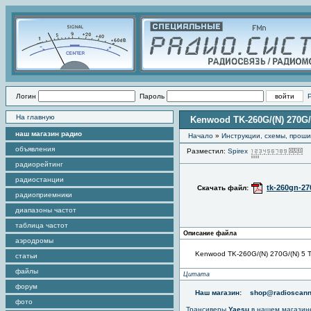
Логин
Пароль
На главную
Kenwood TK-260G/(N) 270G/
наш магазин радио
Начало
»
Инструкции, схемы, прош
объявления
Разместил:
Spirex
П
радиорейтинг
радиостанции
tk-260gn-27
Скачать файл:
радиоприемники
диапазоны частот
таблица частот
Описание файла
аэродромы
Kenwood TK-260G/(N) 270G/(N) 5 T
статьи
файлы
Цитата
форум
Наш магазин:
shop@radioscann
фото
Трансиверы
Yaesu
в нашем магазин