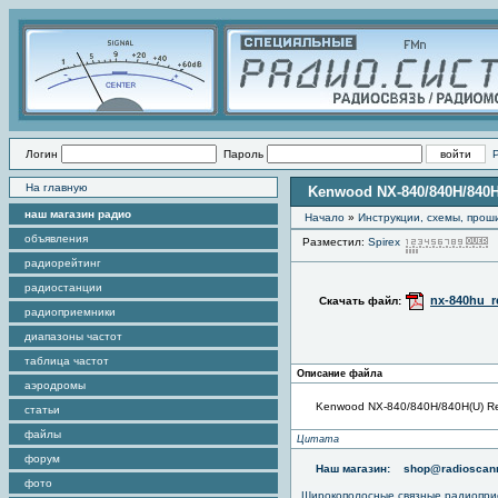
Логин
Пароль
На главную
Kenwood NX-840/840H/840H(
наш магазин радио
Начало
»
Инструкции, схемы, прош
объявления
Разместил:
Spirex
радиорейтинг
радиостанции
nx-840hu_r
Скачать файл:
радиоприемники
диапазоны частот
таблица частот
Описание файла
аэродромы
Kenwood NX-840/840H/840H(U) Rev
статьи
файлы
Цитата
форум
Наш магазин:
shop@radioscann
фото
Широкополосные связные радиопри