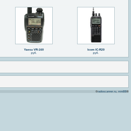
Yaesu VR-160
Icom IC-R20
руб.
руб.
©
radioscanner.ru
,
miniBB
®