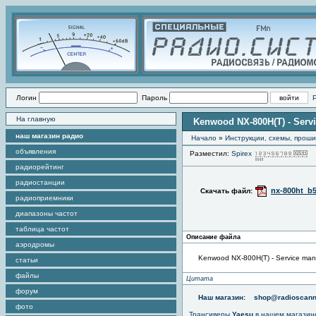
Логин
Пароль
На главную
Kenwood NX-800H(T) - Serv
наш магазин радио
Начало
»
Инструкции, схемы, прош
объявления
Разместил:
Spirex
П
радиорейтинг
радиостанции
nx-800ht_b5
Скачать файл:
радиоприемники
диапазоны частот
таблица частот
Описание файла
аэродромы
Kenwood NX-800H(T) - Service man
статьи
файлы
Цитата
форум
Наш магазин:
shop@radioscann
фото
Трансиверы
Yaesu
в нашем магазин