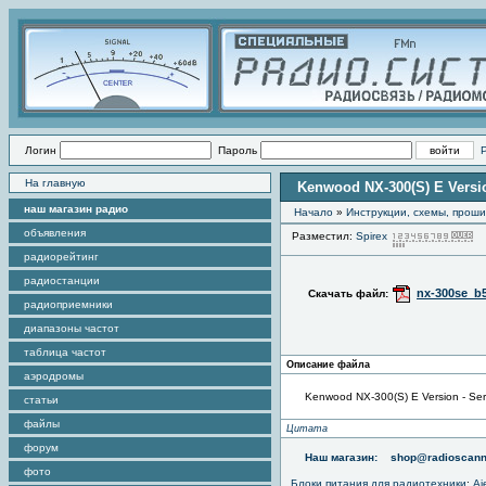
Логин
Пароль
На главную
Kenwood NX-300(S) E Versio
наш магазин радио
Начало
»
Инструкции, схемы, прош
объявления
Разместил:
Spirex
П
радиорейтинг
радиостанции
nx-300se_b5
Скачать файл:
радиоприемники
диапазоны частот
таблица частот
Описание файла
аэродромы
Kenwood NX-300(S) E Version - Ser
статьи
файлы
Цитата
форум
Наш магазин:
shop@radioscann
фото
Блоки питания для радиотехники
:
Aj