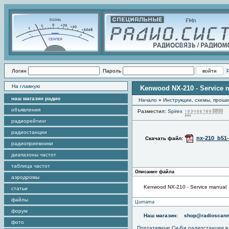
Логин
Пароль
На главную
Kenwood NX-210 - Service 
наш магазин радио
Начало
»
Инструкции, схемы, прош
объявления
Разместил:
Spirex
П
радиорейтинг
радиостанции
nx-210_b51-
Скачать файл:
радиоприемники
диапазоны частот
таблица частот
Описание файла
аэродромы
Kenwood NX-210 - Service manual
статьи
файлы
Цитата
форум
Наш магазин:
shop@radioscann
фото
Портативные
Си-Би радиостанции
в