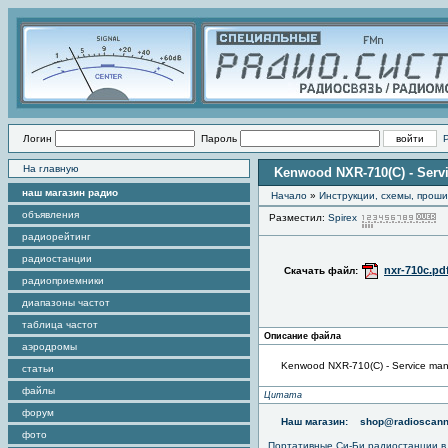
Логин
Пароль
На главную
Kenwood NXR-710(C) - Serv
наш магазин радио
Начало
»
Инструкции, схемы, прош
объявления
Разместил:
Spirex
П
радиорейтинг
радиостанции
nxr-710c.pd
Скачать файл:
радиоприемники
диапазоны частот
таблица частот
Описание файла
аэродромы
Kenwood NXR-710(C) - Service man
статьи
файлы
Цитата
форум
Наш магазин:
shop@radioscann
фото
Портативные
Си-Би радиостанции
в