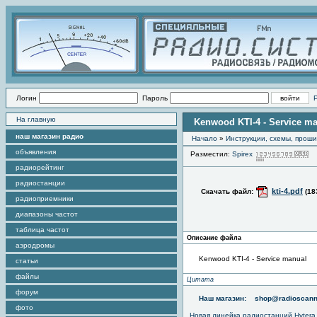
Логин
Пароль
На главную
Kenwood KTI-4 - Service m
наш магазин радио
Начало
»
Инструкции, схемы, прош
объявления
Разместил:
Spirex
П
радиорейтинг
радиостанции
kti-4.pdf
Скачать файл:
(18
радиоприемники
диапазоны частот
таблица частот
Описание файла
аэродромы
Kenwood KTI-4 - Service manual
статьи
файлы
Цитата
форум
Наш магазин:
shop@radioscann
фото
Новая линейка радиостанций Hytera