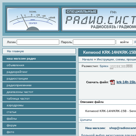
Логин
Пароль
На главную
Kenwood KRK-14H/KRK-15B 
наш магазин радио
Начало
»
Инструкции, схемы, прош
объявления
Разместил:
Spirex
П
радиорейтинг
радиостанции
krk-14h-15b
Скачать файл:
радиоприемники
диапазоны частот
таблица частот
Описание файла
аэродромы
Kenwood KRK-14H/KRK-15B - Serv
статьи
файлы
Цитата
форум
Наш магазин:
shop@radioscann
фото
Большой выбор аксессуаров для рад