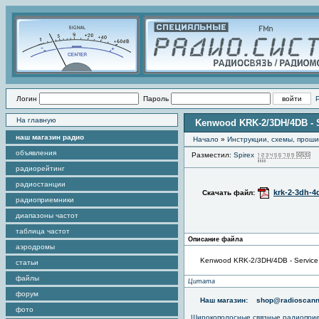
Логин
Пароль
На главную
Kenwood KRK-2/3DH/4DB - 
наш магазин радио
Начало
»
Инструкции, схемы, прош
объявления
Разместил:
Spirex
П
радиорейтинг
радиостанции
krk-2-3dh-4
Скачать файл:
радиоприемники
диапазоны частот
таблица частот
Описание файла
аэродромы
Kenwood KRK-2/3DH/4DB - Service
статьи
файлы
Цитата
форум
Наш магазин:
shop@radioscann
фото
Широкополосные связные радиопри