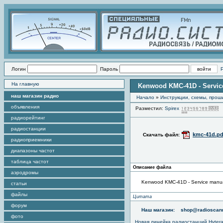
Логин
Пароль
На главную
Kenwood KMC-41D - Servic
наш магазин радио
Начало
»
Инструкции, схемы, прош
объявления
Разместил:
Spirex
радиорейтинг
радиостанции
kmc-41d.pd
Скачать файл:
радиоприемники
диапазоны частот
таблица частот
Описание файла
аэродромы
Kenwood KMC-41D - Service manu
статьи
файлы
Цитата
форум
Наш магазин:
shop@radioscann
фото
Новая линейка радиостанций Hyter