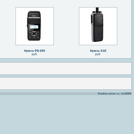
Hytera PD-355
Hytera X1E
руб.
руб.
©
radioscanner.ru
,
miniBB
®