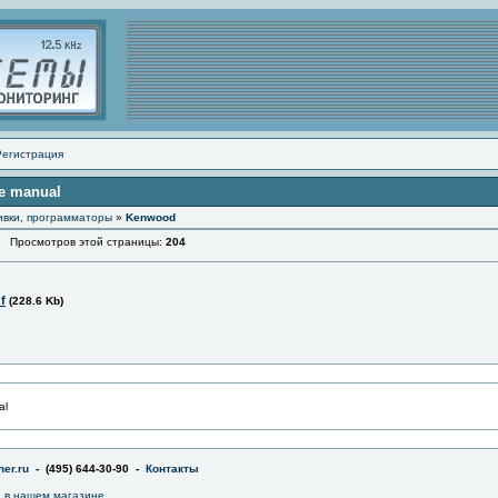
Регистрация
e manual
ивки, программаторы
»
Kenwood
Просмотров этой страницы:
204
f
(228.6 Kb)
al
er.ru
- (495) 644-30-90 -
Контакты
a в нашем магазине