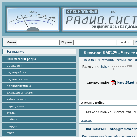
Логин
Пароль
На главную
Kenwood KMC-25 - Service
наш магазин радио
Начало
»
Инструкции, схемы, прош
объявления
Разместил:
Spirex
П
радиорейтинг
радиостанции
kmc-25.pdf
Скачать файл:
радиоприемники
диапазоны частот
таблица частот
Описание файла
аэродромы
Kenwood KMC-25 - Service manual
статьи
файлы
Цитата
форум
Наш магазин:
shop@radioscann
фото
Различные приборы, оборудование,