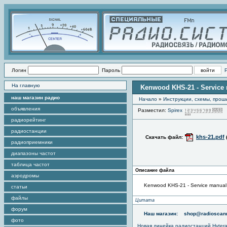
Логин
Пароль
На главную
Kenwood KHS-21 - Service
наш магазин радио
Начало
»
Инструкции, схемы, прош
объявления
Разместил:
Spirex
радиорейтинг
радиостанции
khs-21.pdf
Скачать файл:
радиоприемники
диапазоны частот
таблица частот
Описание файла
аэродромы
Kenwood KHS-21 - Service manual
статьи
файлы
Цитата
форум
Наш магазин:
shop@radioscann
фото
Новая линейка радиостанций Hyter