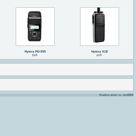
Hytera PD-355
Hytera X1E
руб.
руб.
©
radioscanner.ru
,
miniBB
®