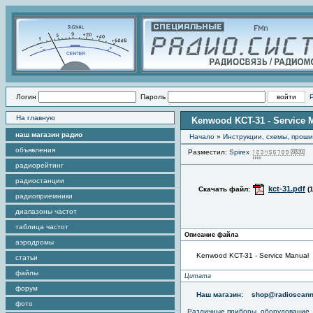
Логин
Пароль
На главную
Kenwood KCT-31 - Service 
наш магазин радио
Начало
»
Инструкции, схемы, прош
объявления
Разместил:
Spirex
П
радиорейтинг
радиостанции
kct-31.pdf
Скачать файл:
(
радиоприемники
диапазоны частот
таблица частот
Описание файла
аэродромы
Kenwood KCT-31 - Service Manual
статьи
файлы
Цитата
форум
Наш магазин:
shop@radioscann
фото
Различные приборы, оборудование,