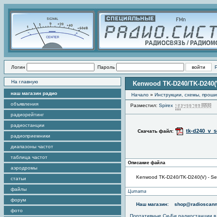
Логин
Пароль
На главную
Kenwood TK-D240/TK-D240(V
наш магазин радио
Начало
»
Инструкции, схемы, прош
объявления
Разместил:
Spirex
П
радиорейтинг
радиостанции
tk-d240_v_s
Скачать файл:
радиоприемники
диапазоны частот
таблица частот
Описание файла
аэродромы
Kenwood TK-D240/TK-D240(V) - Se
статьи
файлы
Цитата
форум
Наш магазин:
shop@radioscann
фото
Портативные
Си-Би радиостанции
в