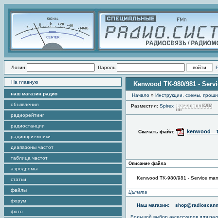
Логин
Пароль
На главную
Kenwood TK-980/981 - Serv
наш магазин радио
Начало
»
Инструкции, схемы, прош
объявления
Разместил:
Spirex
П
радиорейтинг
радиостанции
kenwood__t
Скачать файл:
радиоприемники
диапазоны частот
таблица частот
Описание файла
аэродромы
Kenwood TK-980/981 - Service man
статьи
файлы
Цитата
форум
Наш магазин:
shop@radioscann
фото
Большой выбор аксессуаров для рад