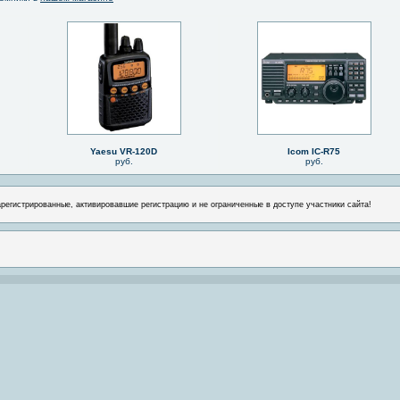
Yaesu VR-120D
Icom IC-R75
руб.
руб.
арегистрированные, активировавшие регистрацию и не ограниченные в доступе участники сайта!