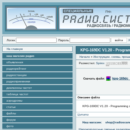
Логин
Пароль
На главную
KPG-169DC V1.20 - Progra
наш магазин радио
Начало
»
Инструкции, схемы, прош
объявления
Разместил:
Spirex
радиорейтинг
радиостанции
kpg-169dc_v
Скачать файл:
радиоприемники
диапазоны частот
таблица частот
Описание файла
аэродромы
KPG-169DC V1.20 - Programming s
статьи
файлы
Цитата
форум
Наш магазин:
shop@radioscann
фото
Широкополосные связные радиопри