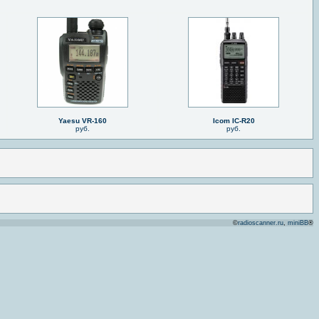
Yaesu VR-160
Icom IC-R20
руб.
руб.
©
radioscanner.ru
,
miniBB
®