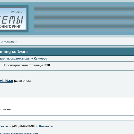
Регистрация
mming software
ивки, программаторы
»
Kenwood
Просмотров этой страницы:
318
1.20.rar
(4208.7 Kb)
oftware
er.ru
- (495) 644-30-90 -
Контакты
емники в
нашем магазине