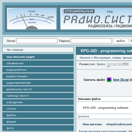
Логин
Пароль
На главную
KPG-16D - programming sof
наш магазин радио
Начало
»
Инструкции, схемы, прош
объявления
Разместил:
Spirex
П
радиорейтинг
радиостанции
kpg-16.rar
Скачать файл:
(
радиоприемники
диапазоны частот
таблица частот
Описание файла
аэродромы
KPG-16D - programming software
статьи
файлы
Цитата
форум
Наш магазин:
shop@radioscann
фото
Блоки питания для радиотехники
:
Aj