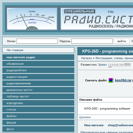
Логин
Пароль
На главную
KPG-26D - programming so
наш магазин радио
Начало
»
Инструкции, схемы, прош
объявления
Разместил:
Spirex
радиорейтинг
радиостанции
kpg26d.rar
Скачать файл:
радиоприемники
диапазоны частот
таблица частот
Описание файла
аэродромы
KPG-26D - programming software
статьи
файлы
Цитата
форум
Наш магазин:
shop@radioscann
фото
Широкополосные связные радиопри