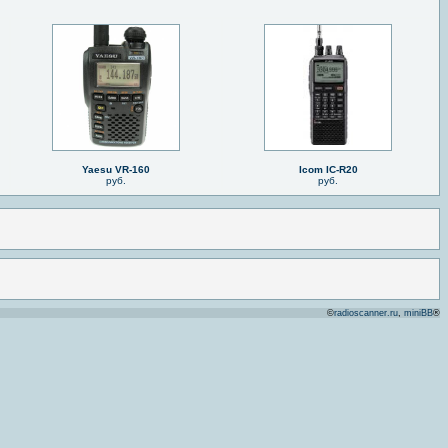
Yaesu VR-160
Icom IC-R20
руб.
руб.
©
radioscanner.ru
,
miniBB
®