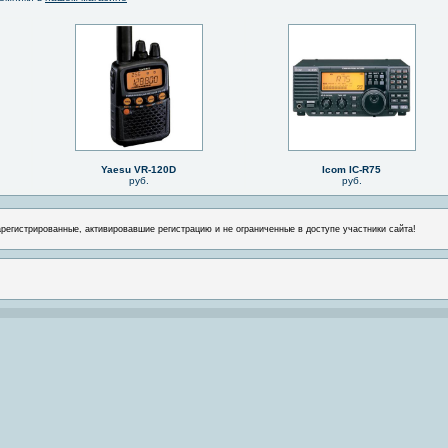
Yaesu VR-120D
Icom IC-R75
руб.
руб.
арегистрированные, активировавшие регистрацию и не ограниченные в доступе участники сайта!