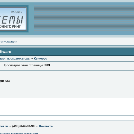
Регистрация
ftware
ивки, программаторы
»
Kenwood
Просмотров этой страницы:
303
(90 Kb)
er.ru
- (495) 644-30-90 -
Контакты
емники в
нашем магазине