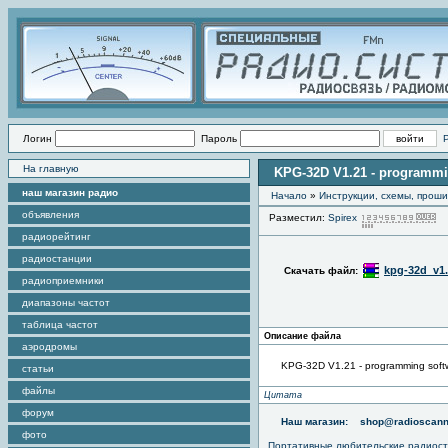
Логин
Пароль
На главную
KPG-32D V1.21 - programmi
наш магазин радио
Начало
»
Инструкции, схемы, прош
объявления
Разместил:
Spirex
П
радиорейтинг
радиостанции
kpg-32d_v1.
Скачать файл:
радиоприемники
диапазоны частот
таблица частот
Описание файла
аэродромы
KPG-32D V1.21 - programming soft
статьи
файлы
Цитата
форум
Наш магазин:
shop@radioscann
фото
Портативные любительские радиос