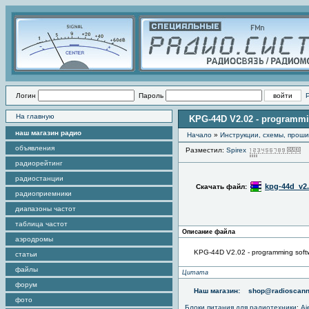
Логин
Пароль
На главную
KPG-44D V2.02 - programmi
наш магазин радио
Начало
»
Инструкции, схемы, прош
объявления
Разместил:
Spirex
П
радиорейтинг
радиостанции
kpg-44d_v2.
Скачать файл:
радиоприемники
диапазоны частот
таблица частот
Описание файла
аэродромы
KPG-44D V2.02 - programming soft
статьи
файлы
Цитата
форум
Наш магазин:
shop@radioscann
фото
Блоки питания для радиотехники
:
Aj