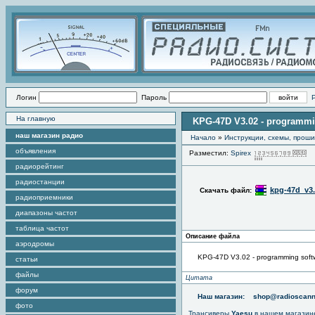
Логин
Пароль
На главную
KPG-47D V3.02 - programmi
наш магазин радио
Начало
»
Инструкции, схемы, прош
объявления
Разместил:
Spirex
П
радиорейтинг
радиостанции
kpg-47d_v3.
Скачать файл:
радиоприемники
диапазоны частот
таблица частот
Описание файла
аэродромы
KPG-47D V3.02 - programming soft
статьи
файлы
Цитата
форум
Наш магазин:
shop@radioscann
фото
Трансиверы
Yaesu
в нашем магазин