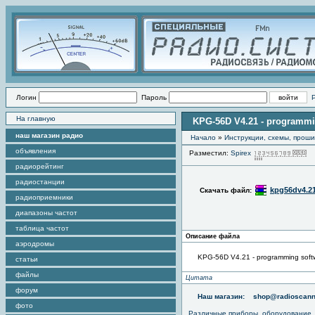
Логин
Пароль
На главную
KPG-56D V4.21 - programmi
наш магазин радио
Начало
»
Инструкции, схемы, прош
объявления
Разместил:
Spirex
П
радиорейтинг
радиостанции
kpg56dv4.21
Скачать файл:
радиоприемники
диапазоны частот
таблица частот
Описание файла
аэродромы
KPG-56D V4.21 - programming soft
статьи
файлы
Цитата
форум
Наш магазин:
shop@radioscann
фото
Различные приборы, оборудование,