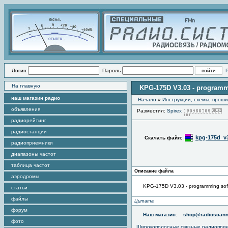
Логин
Пароль
На главную
KPG-175D V3.03 - programm
наш магазин радио
Начало
»
Инструкции, схемы, прош
объявления
Разместил:
Spirex
П
радиорейтинг
радиостанции
kpg-175d_v3
Скачать файл:
радиоприемники
диапазоны частот
таблица частот
Описание файла
аэродромы
KPG-175D V3.03 - programming sof
статьи
файлы
Цитата
форум
Наш магазин:
shop@radioscann
фото
Широкополосные связные радиопри