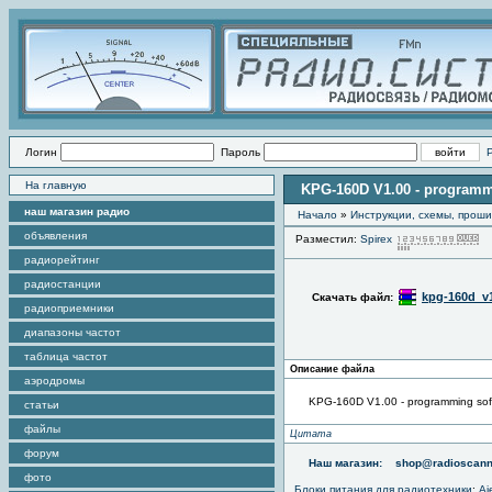
Логин
Пароль
На главную
KPG-160D V1.00 - programm
наш магазин радио
Начало
»
Инструкции, схемы, прош
объявления
Разместил:
Spirex
П
радиорейтинг
радиостанции
kpg-160d_v1
Скачать файл:
радиоприемники
диапазоны частот
таблица частот
Описание файла
аэродромы
KPG-160D V1.00 - programming sof
статьи
файлы
Цитата
форум
Наш магазин:
shop@radioscann
фото
Блоки питания для радиотехники
:
Aj