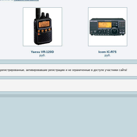
Yaesu VR-120D
Icom IC-R75
руб.
руб.
арегистрированные, активировавшие регистрацию и не ограниченные в доступе участники сайта!