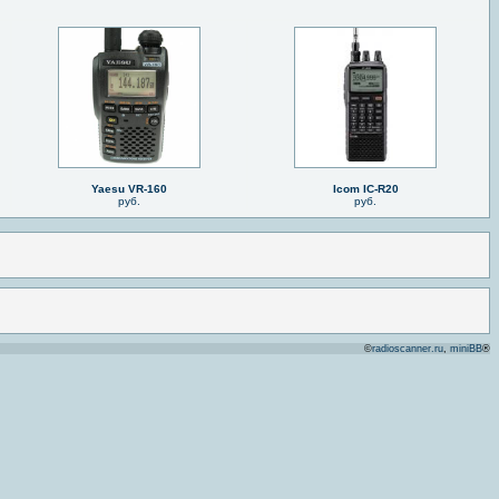
Yaesu VR-160
Icom IC-R20
руб.
руб.
©
radioscanner.ru
,
miniBB
®