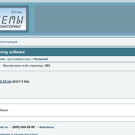
Регистрация
ing software
ивки, программаторы
»
Kenwood
Просмотров этой страницы:
301
.10.rar
(2417.5 Kb)
ftware
er.ru
- (495) 644-30-90 -
Контакты
емники в
нашем магазине