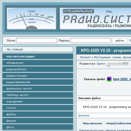
Логин
Пароль
На главную
KPG-102D V2.10 - programm
наш магазин радио
Начало
»
Инструкции, схемы, прош
объявления
Разместил:
Spirex
радиорейтинг
радиостанции
kpg-102d_v2
Скачать файл:
радиоприемники
диапазоны частот
таблица частот
Описание файла
аэродромы
KPG-102D V2.10 - programming so
статьи
файлы
Цитата
форум
Наш магазин:
shop@radioscann
фото
Широкополосные связные радиопри