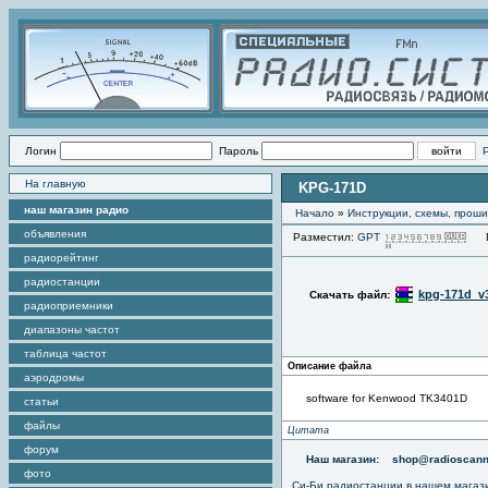
Логин
Пароль
На главную
KPG-171D
наш магазин радио
Начало
»
Инструкции, схемы, прош
объявления
Разместил:
GPT
Пр
радиорейтинг
радиостанции
kpg-171d_v3
Скачать файл:
радиоприемники
диапазоны частот
таблица частот
Описание файла
аэродромы
software for Kenwood TK3401D
статьи
файлы
Цитата
форум
Наш магазин:
shop@radioscann
фото
Си-Би радиостанции в нашем магаз