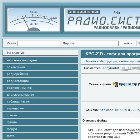
Логин
Пароль
На главную
KPG-21D - софт для прогр
наш магазин радио
Начало
»
Инструкции, схемы, прош
объявления
Разместил:
AndyRadist
радиорейтинг
радиостанции
kpg21d.zip
Скачать файл:
(
радиоприемники
диапазоны частот
таблица частот
аэродромы
Ссылка
:
Kenwood TKR-820 и 720 К
статьи
Описание файла
файлы
форум
KPG-21D - софт для программиро
и базовых радиостанций TKB-720
фото
работает из-под DOS