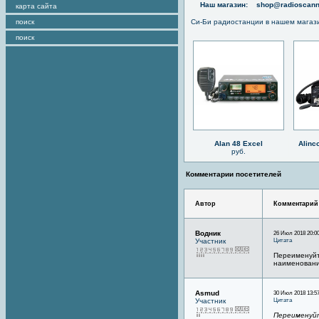
Наш магазин:
shop@radioscann
карта сайта
поиск
Си-Би радиостанции в нашем магаз
поиск
Alan 48 Excel
Alinc
руб.
Комментарии посетителей
Автор
Комментарий
Водник
26 Июл 2018 20:00
Цитата
Участник
Переименуйте
наименованию
Asmud
30 Июл 2018 13:5
Цитата
Участник
Переименуйт