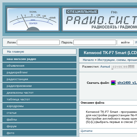
Логин
Пароль
На главную
Kenwood TK-F7 Smart (LCD)
наш магазин радио
Начало
»
Инструкции, схемы, прош
объявления
Разместил:
Asmud
радиорейтинг
радиостанции
shx1400_v1.
Скачать файл:
радиоприемники
диапазоны частот
таблица частот
Описание файла
аэродромы
Kenwood TK-F7 Smart - программ
статьи
для настройки радиостанции No-N
Настройки английского языка орие
файлы
(S)-(L)-(выбрать первые в списке (?
форум
Цитата
фото