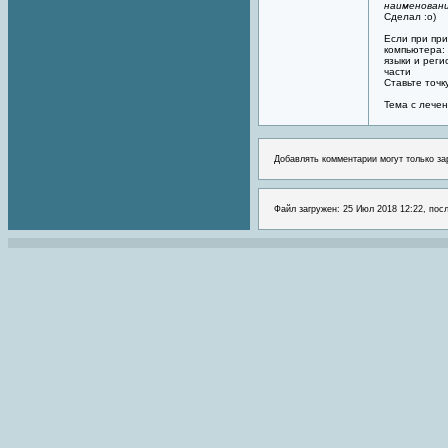
наименовани
Сделал :о)
Если при при
компьютера:
языки и рег
части
Ставьте точк
Тема с лече
Добавлять комментарии могут только за
Файл загружен: 25 Июл 2018 12:22, пос