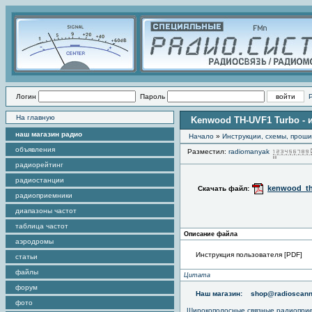
Логин
Пароль
На главную
Kenwood TH-UVF1 Turbo - 
наш магазин радио
Начало
»
Инструкции, схемы, прош
объявления
Разместил:
radiomanyak
радиорейтинг
радиостанции
kenwood_th
Скачать файл:
радиоприемники
диапазоны частот
таблица частот
Описание файла
аэродромы
Инструкция пользователя [PDF]
статьи
файлы
Цитата
форум
Наш магазин:
shop@radioscann
фото
Широкополосные связные радиопри