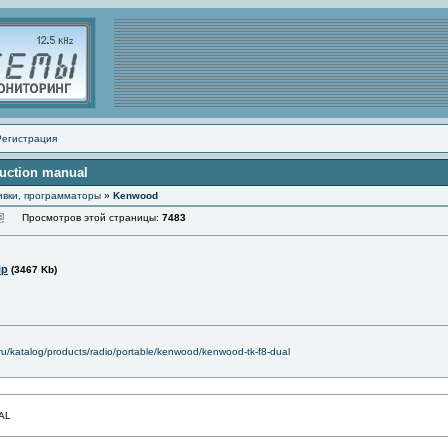
Регистрация
ruction manual
ивки, программаторы
»
Kenwood
Просмотров этой страницы:
7483
ip
(3467 Kb)
o.ru/katalog/products/radio/portable/kenwood/kenwood-tk-f8-dual
AL