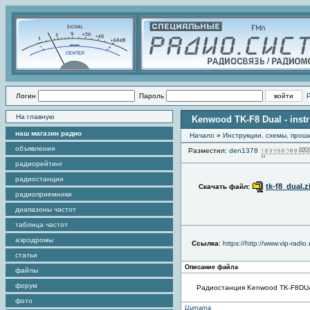
Логин
Пароль
На главную
Kenwood TK-F8 Dual - inst
наш магазин радио
Начало
»
Инструкции, схемы, прош
объявления
Разместил:
den1378
радиорейтинг
радиостанции
tk-f8_dual.z
Скачать файл:
радиоприемники
диапазоны частот
таблица частот
аэродромы
Ссылка
:
https://http://www.vip-radi
статьи
Описание файла
файлы
форум
Радиостанция Kenwood TK-F8DU
фото
Цитата