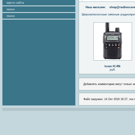
карта сайта
Наш магазин:
shop@radioscann
поиск
Широкополосные связные радиопри
поиск
Icom IC-R6
руб.
Добавлять комментарии могут только з
Файл загружен: 14 Окт 2016 16:27, посл