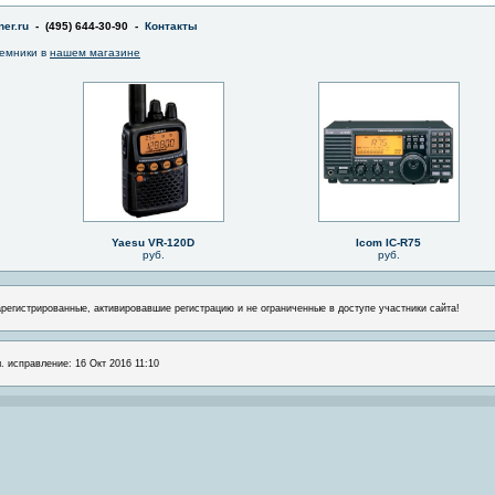
er.ru
- (495) 644-30-90 -
Контакты
емники в
нашем магазине
Yaesu VR-120D
Icom IC-R75
руб.
руб.
арегистрированные, активировавшие регистрацию и не ограниченные в доступе участники сайта!
. исправление: 16 Окт 2016 11:10