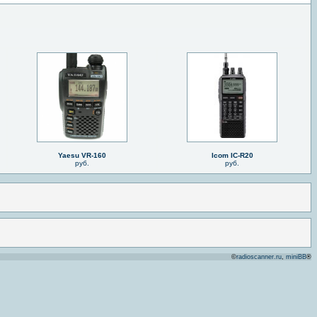
Yaesu VR-160
Icom IC-R20
руб.
руб.
©
radioscanner.ru
,
miniBB
®